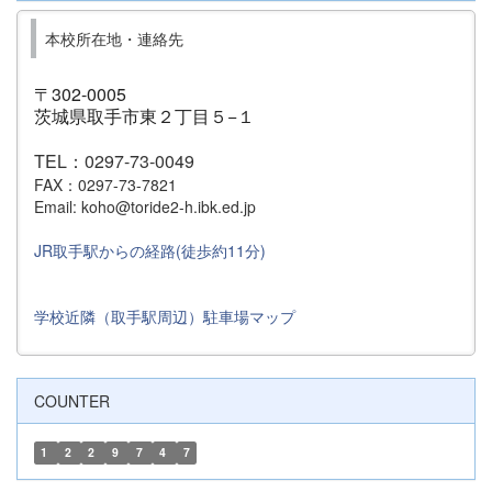
本校所在地・連絡先
〒302-0005
茨城県取手市東２丁目５−１
TEL：0297-73-0049
FAX：0297-73-7821
Email: koho@toride2-h.ibk.ed.jp
JR取手駅からの経路(徒歩約11分)
学校近隣（取手駅周辺）駐車場マップ
COUNTER
1
2
2
9
7
4
7