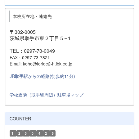
本校所在地・連絡先
〒302-0005
茨城県取手市東２丁目５−１
TEL：0297-73-0049
FAX：0297-73-7821
Email: koho@toride2-h.ibk.ed.jp
JR取手駅からの経路(徒歩約11分)
学校近隣（取手駅周辺）駐車場マップ
COUNTER
1
2
3
0
4
2
5