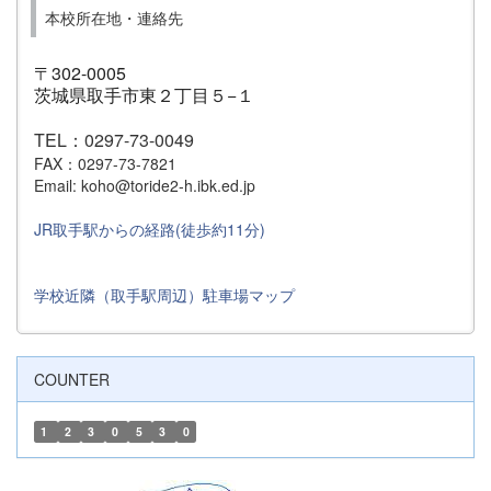
本校所在地・連絡先
〒302-0005
茨城県取手市東２丁目５−１
TEL：0297-73-0049
FAX：0297-73-7821
Email: koho@toride2-h.ibk.ed.jp
JR取手駅からの経路(徒歩約11分)
学校近隣（取手駅周辺）駐車場マップ
COUNTER
1
2
3
0
5
3
0