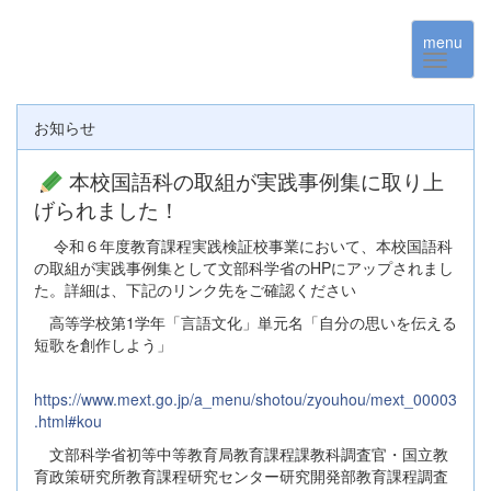
menu
お知らせ
本校国語科の取組が実践事例集に取り上
げられました！
令和６年度教育課程実践検証校事業において、本校国語科
の取組が実践事例集として文部科学省のHPにアップされまし
た。詳細は、下記のリンク先をご確認ください
高等学校第1学年「言語文化」単元名「自分の思いを伝える
短歌を創作しよう」
https://www.mext.go.jp/a_menu/shotou/zyouhou/mext_00003
.html#kou
文部科学省初等中等教育局教育課程課教科調査官・国立教
育政策研究所教育課程研究センター研究開発部教育課程調査