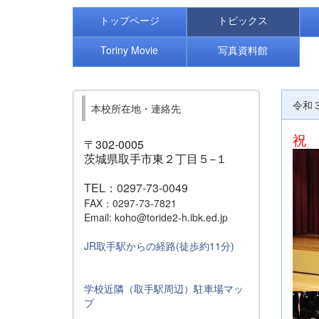
トップページ
トピックス
Toriny Movie
写真資料館
令和
本校所在地・連絡先
祝
〒302-0005
茨城県取手市東２丁目５−１
TEL：0297-73-0049
FAX：0297-73-7821
Email: koho@toride2-h.ibk.ed.jp
JR取手駅からの経路(徒歩約11分)
学校近隣（取手駅周辺）駐車場マッ
プ