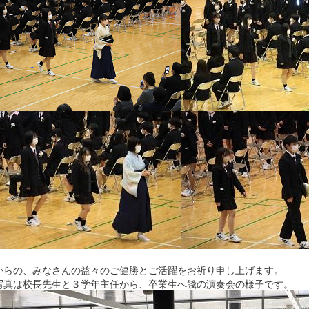
からの、みなさんの益々のご健勝とご活躍をお祈り申し上げます。
写真は校長先生と３学年主任から、卒業生へ餞の演奏会の様子です。