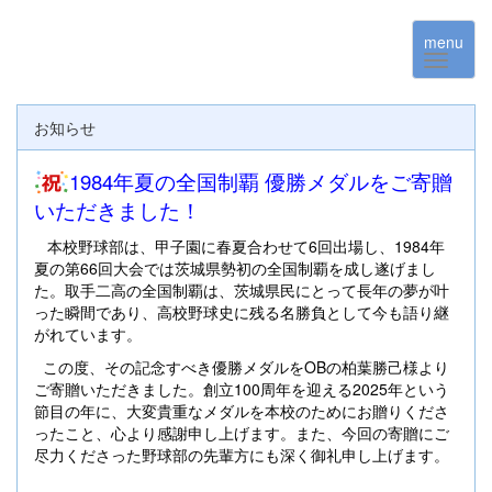
menu
お知らせ
1984年夏の全国制覇 優勝メダルをご寄贈
いただきました！
本校野球部は、甲子園に春夏合わせて6回出場し、1984年
夏の第66回大会では茨城県勢初の全国制覇を成し遂げまし
た。取手二高の全国制覇は、茨城県民にとって長年の夢が叶
った瞬間であり、高校野球史に残る名勝負として今も語り継
がれています。
この度、その記念すべき優勝メダルをOBの柏葉勝己様より
ご寄贈いただきました。創立100周年を迎える2025年という
節目の年に、大変貴重なメダルを本校のためにお贈りくださ
ったこと、心より感謝申し上げます。また、今回の寄贈にご
尽力くださった野球部の先輩方にも深く御礼申し上げます。