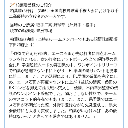
柏葉勝己様のご紹介
柏葉勝己様は、第66回全国高校野球選手権大会における取手
二高優勝の立役者のお一人です。
当時のご所属: 取手二高 野球部（外野手・投手）
現在の勤務先: 豊洲市場
柏葉様の功績（当時のチームメンバーでもある現野球部監督
下田和彦より）
「4対3で迎えた9回裏、エース石田が先頭打者に同点ホーム
ランを打たれる。次の打者にデットボールを当て0死1塁の完
全にPL学園逆転ムードの雰囲気の中、ワンポイントリリーフ
で柏葉が急遽マウンドに上がり、PL学園の送りバントを見事
に阻止しました。この活躍により、PL学園の反撃を完全に止
め、エース石田が再度マウンドに上がり後続の清原・桑田の
KKコンビを抑えて延長戦へ突入し、優勝。木内幸男監督の伝
説のワンポイント采配でした。物おじしない性格で、チーム
のマスコット的存在でもありました。また、県予選ではエー
ス石田が不調だった際、外野手登録ながら先発登板し、県大
会優勝にも大きく貢献しました。柏葉がいなければ、あの優
勝はなかったと言っても過言ではありません。」