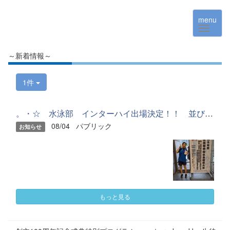
menu
～新着情報～
1件
。・☆ 水泳部 インターハイ出場決定！！ 並びに 大会報告 ☆...
08/04
パブリック
お知らせ
もっと見る